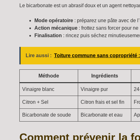
Le bicarbonate est un abrasif doux et un agent nettoyan
Mode opératoire
: préparez une pâte avec de l
Action mécanique
: frottez sans forcer pour ne
Finalisation
: rincez puis séchez minutieuseme
Lire aussi :
Toiture commune sans copropriété : q
Méthode
Ingrédients
Vinaigre blanc
Vinaigre pur
24
Citron + Sel
Citron frais et sel fin
Fr
Bicarbonate de soude
Bicarbonate et eau
Ap
Comment prévenir la fo