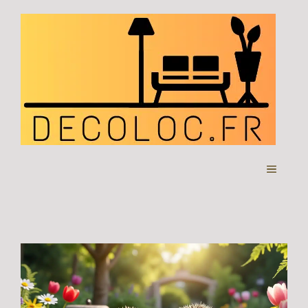
Aller
au
contenu
MENU