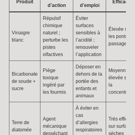
Produit
Efficacité
d’action
d’emploi
Répulsif
Éviter
chimique
surfaces
Élevée sur
Vinaigre
naturel ;
sensibles à
les ponts de
blanc
perturbe les
l’acidité ;
passage
pistes
renouveler
olfactives
l’application
Déposer en
Piège
Moyenne à
Bicarbonate
dehors de la
toxique
élevée selo
de soude +
portée des
ingéré par
la
sucre
enfants et
les fourmis
concentrati
animaux
À éviter en
cas
Agent
Très efficac
Terre de
d’allergies
mécanique
sur surfaces
diatomée
respiratoires
desséchant
sèches