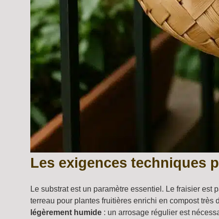
Les exigences techniques p
Le substrat est un paramètre essentiel. Le fraisier est
terreau pour plantes fruitières enrichi en compost très 
légèrement humide
: un arrosage régulier est nécessai