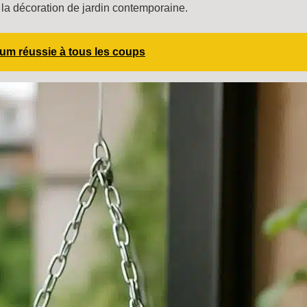
 la décoration de jardin contemporaine.
um réussie à tous les coups