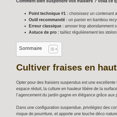
Comment bien suspendre vos fraisiers ? Voilà ce q
Point technique #1 :
choisissez un contenant ad
Outil recommandé :
un panier en bambou recycl
Erreur classique :
arroser trop abondamment san
Astuce de pro :
taillez régulièrement les stolons
Sommaire
Cultiver fraises en hau
Opter pour des fraisiers suspendus est une excellente 
espace réduit, la culture en hauteur libère de la surface
l’agencement du jardin gagne en élégance grâce aux pl
Dans une configuration suspendue, privilégiez des con
risque de pourriture, et apporte une touche déco natur