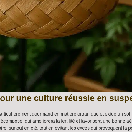
our une culture réussie en susp
 particulièrement gourmand en matière organique et exige un sol l
décomposé, qui améliorera la fertilité et favorisera une bonne aé
re, surtout en été, tout en évitant les excès qui provoquent la p