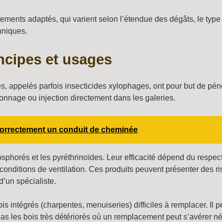
itements adaptés, qui varient selon l’étendue des dégâts, le type
hniques.
ncipes et usages
tes, appelés parfois insecticides xylophages, ont pour but de péné
eonnage ou injection directement dans les galeries.
 correctement un conduit de cheminée
sphorés et les pyréthrinoïdes. Leur efficacité dépend du respe
conditions de ventilation. Ces produits peuvent présenter des ris
d’un spécialiste.
s intégrés (charpentes, menuiseries) difficiles à remplacer. Il 
e pas les bois très détériorés où un remplacement peut s’avérer n