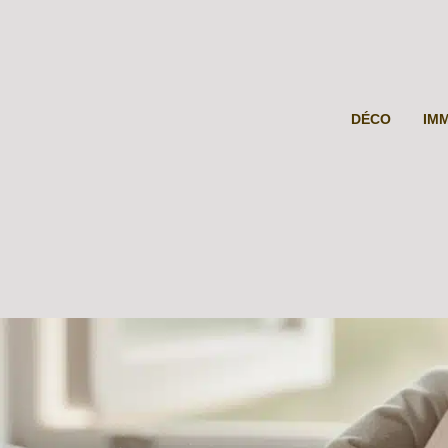
DÉCO
IM