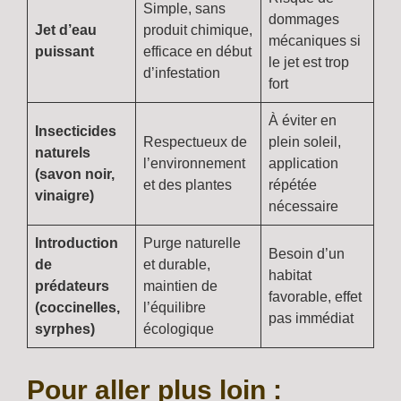
Simple, sans
dommages
Jet d’eau
produit chimique,
mécaniques si
puissant
efficace en début
le jet est trop
d’infestation
fort
À éviter en
Insecticides
Respectueux de
plein soleil,
naturels
l’environnement
application
(savon noir,
et des plantes
répétée
vinaigre)
nécessaire
Introduction
Purge naturelle
Besoin d’un
de
et durable,
habitat
prédateurs
maintien de
favorable, effet
(coccinelles,
l’équilibre
pas immédiat
syrphes)
écologique
Pour aller plus loin :