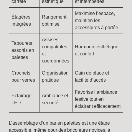
carrelé
esthétique
et intempéries
Maximise l’espace,
Étagères
Rangement
maintien les
intégrées
optimisé
accessoires à portée
Assises
Tabourets
compatibles
Harmonie esthétique
assortis en
et
et confort
palettes
coordonnées
Crochets
Organisation
Gain de place et
pour verres
pratique
facilité d’accès
Favorise l’ambiance
Éclairage
Ambiance et
festive tout en
LED
sécurité
éclairant efficacement
L’assemblage d’un bar en palettes est une étape
accessible, même pour des bricoleurs novices, à