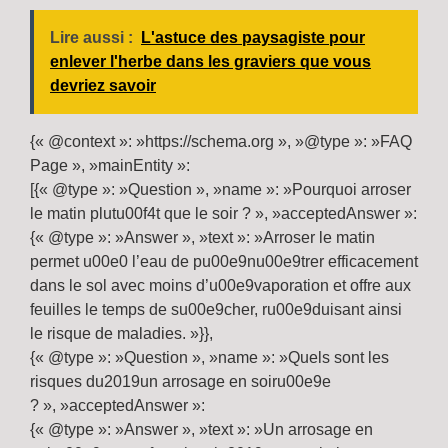
Lire aussi :
L'astuce des paysagiste pour
enlever l'herbe dans les graviers que vous
devriez savoir
{« @context »: »https://schema.org », »@type »: »FAQ
Page », »mainEntity »:
[{« @type »: »Question », »name »: »Pourquoi arroser
le matin plutu00f4t que le soir ? », »acceptedAnswer »:
{« @type »: »Answer », »text »: »Arroser le matin
permet u00e0 l’eau de pu00e9nu00e9trer efficacement
dans le sol avec moins d’u00e9vaporation et offre aux
feuilles le temps de su00e9cher, ru00e9duisant ainsi
le risque de maladies. »}},
{« @type »: »Question », »name »: »Quels sont les
risques du2019un arrosage en soiru00e9e
? », »acceptedAnswer »:
{« @type »: »Answer », »text »: »Un arrosage en