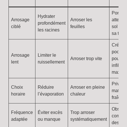
p
Portez
Hydrater
Arrosage
Arroser les
attenti
profondément
ciblé
feuilles
sol visi
les racines
sa text
Créer 
poches
Arrosage
Limiter le
Arroser trop vite
pour
lent
ruissellement
infiltrat
maxima
Privilég
Choix
Réduire
Arroser en pleine
matiné
horaire
l’évaporation
chaleur
fraîche
Observe
Fréquence
Éviter excès
Trop arroser
compor
adaptée
ou manque
systématiquement
des pla