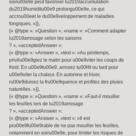
soiru00e9e peut favoriser lu2019accumulation
du2019humiditu00e9 prolongu00e9e, ce qui
accrou00eet le du00e9veloppement de maladies
fongiques. »}},
{« @type »: »Question », »name »: »Comment adapter
lu2019arrosage selon les saisons
? », »acceptedAnswer »:
{« @type »: »Answer », »text »: »Au printemps,
privilu00e9giez le matin pour u00e9viter les coups de
froid. En u00e9tu00e9, arrosez tu00f4t ou tard pour
u00e9viter la chaleur. En automne et hiver,
ru00e9duisez la fru00e9quence et profitez des pluies
naturelles. »}},
{« @type »: »Question », »name »: »Faut-il mouiller
les feuilles lors de lu2019arrosage
? », »acceptedAnswer »:
{« @type »: »Answer », »text »: »Il est
pru00e9fu00e9rable de ne pas mouiller les feuilles,
notamment en soiru00e9e, pour limiter les risques de