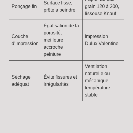
Surface lisse,
Ponçage fin
grain 120 à 200,
prête à peindre
lisseuse Knauf
Égalisation de la
porosité,
Couche
Impression
meilleure
d’impression
Dulux Valentine
accroche
peinture
Ventilation
naturelle ou
Séchage
Évite fissures et
mécanique,
adéquat
irrégularités
température
stable