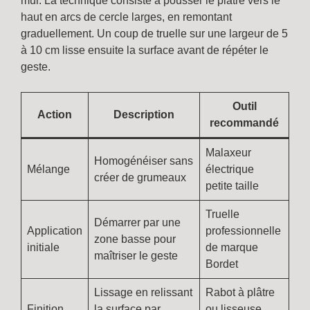
mur. La technique consiste à pousser le plâtre vers le
haut en arcs de cercle larges, en remontant
graduellement. Un coup de truelle sur une largeur de 5
à 10 cm lisse ensuite la surface avant de répéter le
geste.
Outil
Action
Description
recommandé
Malaxeur
Homogénéiser sans
Mélange
électrique
créer de grumeaux
petite taille
Truelle
Démarrer par une
Application
professionnelle
zone basse pour
initiale
de marque
maîtriser le geste
Bordet
Lissage en relissant
Rabot à plâtre
Finition
la surface par
ou lisseuse